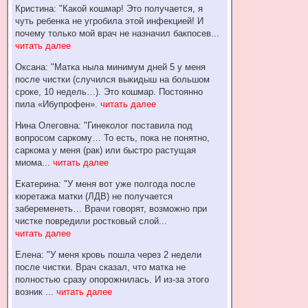
Кристина: "Какой кошмар! Это получается, я
чуть ребенка не угробила этой инфекцией! И
почему только мой врач не назначил бакпосев...
читать далее
Оксана: "Матка ныла минимум дней 5 у меня
после чистки (случился выкидыш на большом
сроке, 10 недель…). Это кошмар. Постоянно
пила «Ибупрофен».
читать далее
Нина Олеговна: "Гинеколог поставила под
вопросом саркому… То есть, пока не понятно,
саркома у меня (рак) или быстро растущая
миома...
читать далее
Екатерина: "У меня вот уже полгода после
кюретажа матки (ЛДВ) не получается
забеременеть… Врачи говорят, возможно при
чистке повредили ростковый слой...
читать далее
Елена: "У меня кровь пошла через 2 недели
после чистки. Врач сказал, что матка не
полностью сразу опорожнилась. И из-за этого
возник ...
читать далее