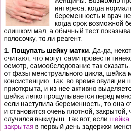
женщины. Возможно про
интереса, когда нормал
беременность и врач не
когда срок возможной 
слишком мал, а обычный тест показыва
полосочку, то ли реагент.
1. Пощупать шейку матки.
Да-да, нек
считают, что могут сами провести гинек
осмотр, самообследование так сказать.
от фазы менструального цикла, шейка 
консистенцию. Так, во время овуляции 
приоткрыта, и из нее активно выделяетс
шейка легко прощупывается перед менс
если наступила беременность, то она о
и становится очень плотной, закрытой, 
случился выкидыш. Так вот, если
шейка 
закрытая
в первый день задержки менс